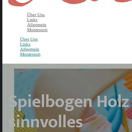
Über Uns
Links
Allgemein
Montessori
Über Uns
Links
Allgemein
Montessori
Spielbogen Holz
sinnvolles