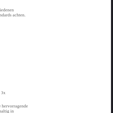
hiedenen
ndards achten.
, 3x
e hervorragende
altig in