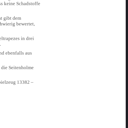
ss keine Schadstoffe
t gibt dem
hwierig bewertet,
ltrapezes in drei
.
ind ebenfalls aus
 die Seitenholme
pielzeug 13382 –