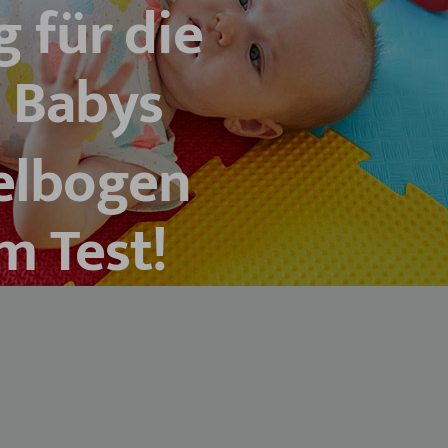
g für die
 Babys
ielbogen
m Test!