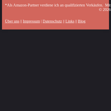
*Als Amazon-Partner verdiene ich an qualifizierten Verkäufen. Mit
© 202
Über uns
||
Impressum
|
Datenschutz
||
Links
||
Blog