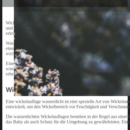
Wickelauflage wasserdicht ist ein unverzichtbarer Bestandteil der 
und stressfreier zu gestalten. Eine wasserabweisende Wickelauflage
erleichtert auch das Reinigen der Auflage nach dem Windelwechsel
Wasserdichte Wickelauflagen bestehen aus verschiedenen Materiali
einer Vielzahl von Designs und Größen erhältlich, um jedem Geschm
wichtig, auf Qualität, Sicherheit und Komfort zu achten, um sicherz
Eine wasserdichte Wickelauflage ist nicht nur praktisch, sondern k
wiederverwendbar, was hilft, Müll und Abfall zu reduzieren. Die ric
erheblich und ermöglicht es Eltern, sich auf das Wohlbefinden und 
Wickelauflage Wasserdicht: Was Ist Das?
Eine wickelauflage wasserdicht ist eine spezielle Art von Wickelunte
entwickelt, um den Wickelbereich vor Feuchtigkeit und Verschmut
Die wasserdichten Wickelauflagen bestehen in der Regel aus eine
das Baby als auch Schutz für die Umgebung zu gewährleisten. Einig