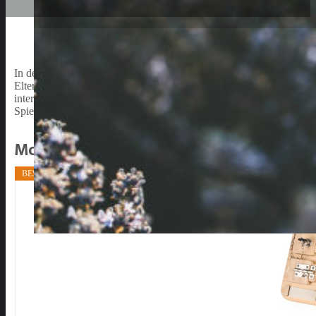
In der Welt des Spielzeugs ist das
Motorikbrett
ein unverzichtbare
Eltern ist es unsere Pflicht, Mittel und Wege zu finden, um unseren
interessanteste Weise zu fördern. Aber auch, unseren Kids Beschäfti
Spielzeug und viele förderliche Effekte auf die Entwicklung.
Motorikbrett Bestenliste
BESTSELLER NR. 1