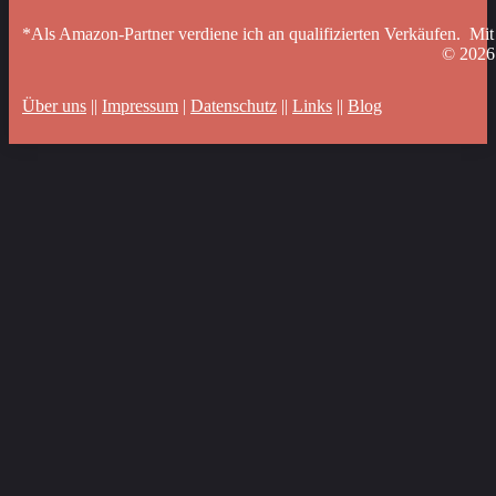
*Als Amazon-Partner verdiene ich an qualifizierten Verkäufen. Mit
© 202
Über uns
||
Impressum
|
Datenschutz
||
Links
||
Blog