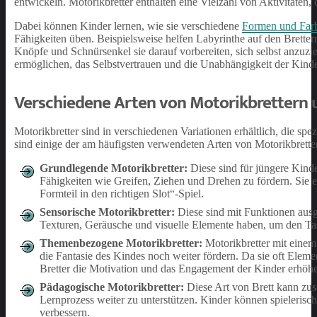
entwickeln. Motorikbretter enthalten eine Vielzahl von Aktivitäten,
Dabei können Kinder lernen, wie sie verschiedene
Formen und Far
Fähigkeiten üben. Beispielsweise helfen Labyrinthe auf den Bretter
Knöpfe und Schnürsenkel sie darauf vorbereiten, sich selbst anzuzieh
ermöglichen, das Selbstvertrauen und die Unabhängigkeit der Kinde
Verschiedene Arten von Motorikbrettern u
Motorikbretter sind in verschiedenen Variationen erhältlich, die sp
sind einige der am häufigsten verwendeten Arten von Motorikbrette
Grundlegende Motorikbretter:
Diese sind für jüngere Kind
Fähigkeiten wie Greifen, Ziehen und Drehen zu fördern. Sie en
Formteil in den richtigen Slot“-Spiel.
Sensorische Motorikbretter:
Diese sind mit Funktionen ausge
Texturen, Geräusche und visuelle Elemente haben, um den Ta
Themenbezogene Motorikbretter:
Motorikbretter mit einem
die Fantasie des Kindes noch weiter fördern. Da sie oft Elemen
Bretter die Motivation und das Engagement der Kinder erhöh
Pädagogische Motorikbretter:
Diese Art von Brett kann zu
Lernprozess weiter zu unterstützen. Kinder können spieleris
verbessern.