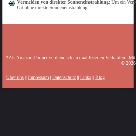
Vermeiden von direkter Sonneneinstrahlung:
Um ein Verbl
Ort ohne direkte Sonneneinstrahlung.
*Als Amazon-Partner verdiene ich an qualifizierten Verkäufen. Mit
© 202
Über uns
||
Impressum
|
Datenschutz
||
Links
||
Blog