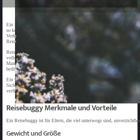
Ein Reisebuggy bietet eine praktische Lösung für Eltern, die mit i
so konzipiert, dass sie leicht zu transportieren, zusammenzuklappen u
Verkehrsmittel nutzen oder einfach nur einen Spaziergang durch di
Reisebuggys auseinandersetzen und aufzeigen, wie sie das Leben v
Reisebuggys sind in verschiedenen Ausführungen erhältlich, um den
vollständig liegende Sitze für den Komfort des Babys, während and
Manövrieren in engen Räumen erleichtern. Wichtig ist, dass der Rei
bedienen für die Eltern.
Ein weiterer wichtiger Aspekt bei der Auswahl eines Reisebuggys is
Sicherheitsgurten und -systemen sowie einer stabilen und robuste
verfügen, um das empfindliche Baby vor schädlicher Sonneneinstra
Reisebuggy Merkmale und Vorteile
Ein Reisebuggy ist für Eltern, die viel unterwegs sind, unverzichtb
Gewicht und Größe