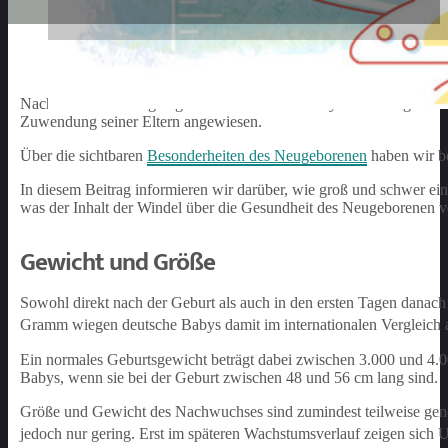
Nach der Entbindung beginnt für Eltern und Baby eine aufregende Z
Zuwendung seiner Eltern angewiesen.
Über die sichtbaren
Besonderheiten des Neugeborenen
haben wir be
In diesem Beitrag informieren wir darüber, wie groß und schwer e
was der Inhalt der Windel über die Gesundheit des Neugeborenen ve
Gewicht und Größe
Sowohl direkt nach der Geburt als auch in den ersten Tagen danac
Gramm wiegen deutsche Babys damit im internationalen Vergleich 
Ein normales Geburtsgewicht beträgt dabei zwischen 3.000 und 4.0
Babys, wenn sie bei der Geburt zwischen 48 und 56 cm lang sind.
Größe und Gewicht des Nachwuchses sind zumindest teilweise genet
jedoch nur gering. Erst im späteren Wachstumsverlauf zeigen sich