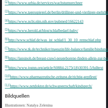
[2]
https://www.urbia.de/services/wachstumsrechner
[3]
https://www.tagesspiegel.de/berlin/drillinge-und-vierlinge-mehr
[4]
https://www.ncbi.nlm.nih.gov/pubmed/16622143
[5]
https://www.herold.at/blog/schlafbedarf-baby/
[6]
http://www.schlaf.de/was_ist_schlaf/1_30_10_remschlaf.php
[7]
https://www.tk.de/techniker/magazin/life-balance/familie/bindu
[8]
https://lansinoh.de/breast-crawl-neugeborene-finden-allein-zur-bru
[9]
https://www.jognn.org/article/S0884-2175(18)30391-5/fulltext
[10]
https://www.pharmazeutische-zeitung.de/richtig-gepflegt/
[11]
https://www.netdoktor.de/schwangerschaft/kindspech/
Bildquellen
Illustrationen: Natalya Zelenina