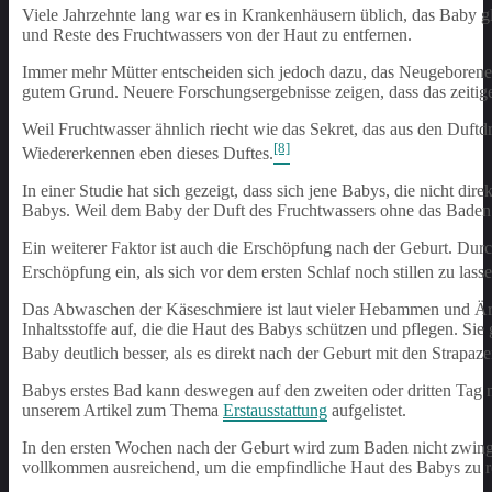
Viele Jahrzehnte lang war es in Krankenhäusern üblich, das Baby g
und Reste des Fruchtwassers von der Haut zu entfernen.
Immer mehr Mütter entscheiden sich jedoch dazu, das Neugeborene 
gutem Grund. Neuere Forschungsergebnisse zeigen, dass das zeitig
Weil Fruchtwasser ähnlich riecht wie das Sekret, das aus den Duf
[8]
Wiedererkennen eben dieses Duftes.
In einer Studie hat sich gezeigt, dass sich jene Babys, die nicht dir
Babys. Weil dem Baby der Duft des Fruchtwassers ohne das Baden län
Ein weiterer Faktor ist auch die Erschöpfung nach der Geburt. Dur
Erschöpfung ein, als sich vor dem ersten Schlaf noch stillen zu lass
Das Abwaschen der Käseschmiere ist laut vieler Hebammen und Ärzt
Inhaltsstoffe auf, die die Haut des Babys schützen und pflegen. Si
Baby deutlich besser, als es direkt nach der Geburt mit den Strapaz
Babys erstes Bad kann deswegen auf den zweiten oder dritten Tag 
unserem Artikel zum Thema
Erstausstattung
aufgelistet.
In den ersten Wochen nach der Geburt wird zum Baden nicht zwinge
vollkommen ausreichend, um die empfindliche Haut des Babys zu r