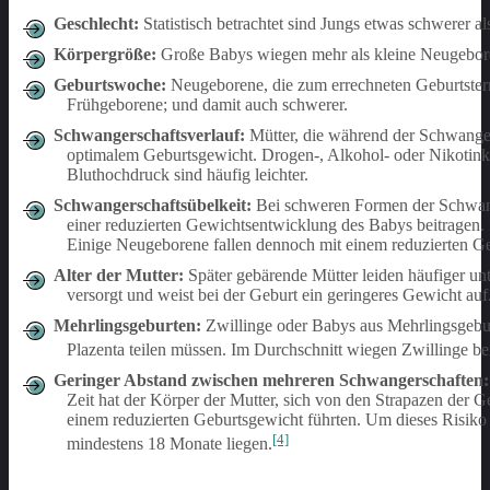
Geschlecht:
Statistisch betrachtet sind Jungs etwas schwerer a
Körpergröße:
Große Babys wiegen mehr als kleine Neugebor
Geburtswoche:
Neugeborene, die zum errechneten Geburtstermi
Frühgeborene; und damit auch schwerer.
Schwangerschaftsverlauf:
Mütter, die während der Schwanger
optimalem Geburtsgewicht. Drogen-, Alkohol- oder Nikotink
Bluthochdruck sind häufig leichter.
Schwangerschaftsübelkeit:
Bei schweren Formen der Schwange
einer reduzierten Gewichtsentwicklung des Babys beitragen. 
Einige Neugeborene fallen dennoch mit einem reduzierten Ge
Alter der Mutter:
Später gebärende Mütter leiden häufiger unt
versorgt und weist bei der Geburt ein geringeres Gewicht auf
Mehrlingsgeburten:
Zwillinge oder Babys aus Mehrlingsgeburt
Plazenta teilen müssen. Im Durchschnitt wiegen Zwillinge 
Geringer Abstand zwischen mehreren Schwangerschaften:
Zeit hat der Körper der Mutter, sich von den Strapazen der 
einem reduzierten Geburtsgewicht führten. Um dieses Risiko
[4]
mindestens 18 Monate liegen.