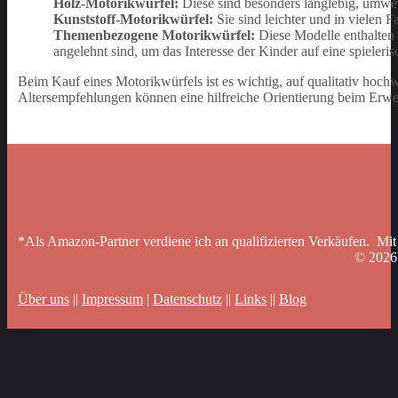
Holz-Motorikwürfel:
Diese sind besonders langlebig, umwel
Kunststoff-Motorikwürfel:
Sie sind leichter und in vielen 
Themenbezogene Motorikwürfel:
Diese Modelle enthalten
angelehnt sind, um das Interesse der Kinder auf eine spieler
Beim Kauf eines Motorikwürfels ist es wichtig, auf qualitativ hochwe
Altersempfehlungen können eine hilfreiche Orientierung beim Erwe
*Als Amazon-Partner verdiene ich an qualifizierten Verkäufen. Mit
© 202
Über uns
||
Impressum
|
Datenschutz
||
Links
||
Blog