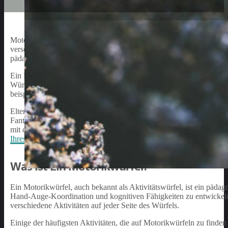
Motorikwürfel sind ein beliebtes Spielzeug für Babys und Kleinkind
verschiedenen Modulen und Elementen, die Kinder dazu anregen, ihr
pädagogisch wertvolle Spielzeug unterstützt die frühkindliche Entwi
Ein Motorikwürfel besteht normalerweise aus mehreren Ebenen und u
Würfels bietet verschiedene Aktivitäten, die das Kind dazu einlad
beispielsweise Schiebespiele, Dreh- und Steckelemente, kleine Laby
Eltern schätzen Motorikwürfel als sinnvolle Alternative zu elektron
Fantasie und Kreativität anregen. Dabei legen sie großen Wert auf 
mit dem Motorikwürfel spielen kann. In diesem Artikel erhalten Si
Ihres Kindes
beitragen können.
Was Ist Ein Motorikwürfel?
Ein Motorikwürfel, auch bekannt als Aktivitätswürfel, ist ein pädag
Hand-Auge-Koordination und kognitiven Fähigkeiten zu entwickeln. 
verschiedene Aktivitäten auf jeder Seite des Würfels.
Einige der häufigsten Aktivitäten, die auf Motorikwürfeln zu finden