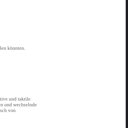
llen könnten.
ive und taktile
men und wechselnde
usch von