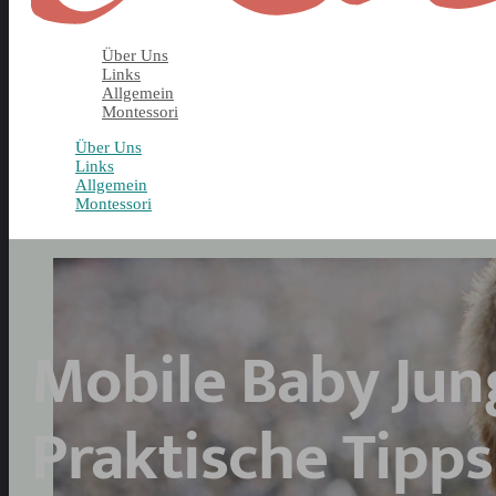
Über Uns
Links
Allgemein
Montessori
Über Uns
Links
Allgemein
Montessori
Mobile Baby Jun
Praktische Tipps