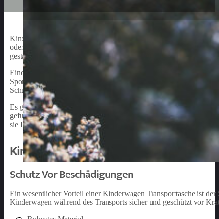
Kinderwagen sind für Eltern mit Babys ein unverzichtbares Hilfsmi
oder auf Reisen, ein Kinderwagen begleitet Familien in den erste
gestalten, bietet sich eine Kinderwagen Transporttasche als ideale 
Eine Transporttasche für den Kinderwagen schützt den Wagen und,
Sportsitz. Sie ermöglicht es, den Kinderwagen problemlos und komf
Schutz vor Schmutz und Beschädigungen während des Transports.
Es gibt verschiedene Arten von Kinderwagen Transporttaschen auf
gefunden werden kann. In diesem Artikel erfahren Sie, worauf Sie 
sie Ihnen bieten.
Kinderwagen Transporttasche Funktionen
Schutz Vor Beschädigungen
Ein wesentlicher Vorteil einer Kinderwagen Transporttasche ist de
Kinderwagen während des Transports sicher und geschützt vor Krat
Robustes Material