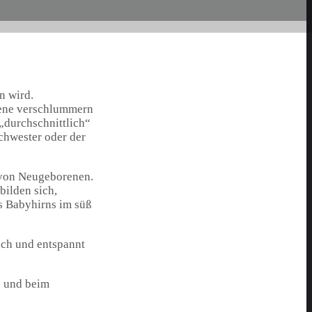
n wird.
orene verschlummern
 „durchschnittlich“
Schwester oder der
n von Neugeborenen.
bilden sich,
s Babyhirns im süß
ich und entspannt
e und beim