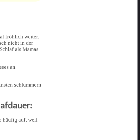
l fröhlich weiter.
ch nicht in der
 Schlaf als Mamas
eses an.
leinsten schlummern
lafdauer:
 häufig auf, weil