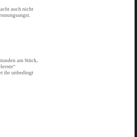
acht auch nicht
rennungsangst.
Stunden am Stück,
elernte“
et ihr unbedingt