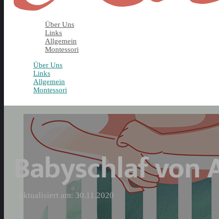
Über Uns
Links
Allgemein
Montessori
Über Uns
Links
Allgemein
Montessori
Babyschlaf von A
Aktualisiert am: 30.11.2020