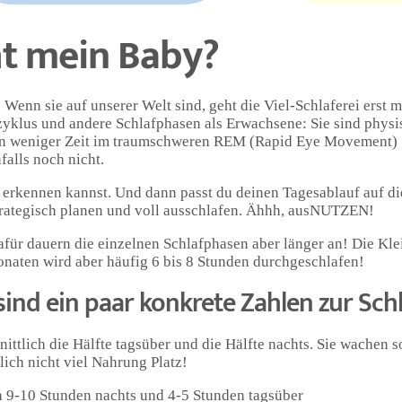
ht mein Baby?
Wenn sie auf unserer Welt sind, geht die Viel-Schlaferei erst ma
klus und andere Schlafphasen als Erwachsene: Sie sind physis
gen weniger Zeit im traumschweren REM (Rapid Eye Movement)
falls noch nicht.
r erkennen kannst. Und dann passt du deinen Tagesablauf auf di
trategisch planen und voll ausschlafen. Ähhh, ausNUTZEN!
 Dafür dauern die einzelnen Schlafphasen aber länger an! Die K
onaten wird aber häufig 6 bis 8 Stunden durchgeschlafen!
sind ein paar konkrete Zahlen zur Sch
ttlich die Hälfte tagsüber und die Hälfte nachts. Sie wachen so
lich nicht viel Nahrung Platz!
 9-10 Stunden nachts und 4-5 Stunden tagsüber