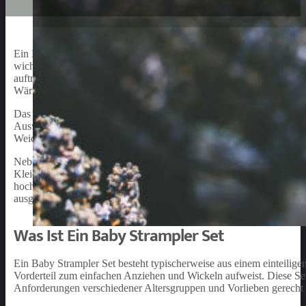
Ein Baby
Strampler
Set ist ein wichtiges Kleidungsstück im Leben 
wichtig, auf Qualität und Komfort zu achten, um sicherzustellen, da
auftreten. In den ersten Monaten sind Baby Strampler Sets eine ide
Wärme und Geborgenheit sorgen.
Das Angebot an Baby Strampler Sets ist vielfältig – von verschieden
Auswahl, die jedes Elternteil und Baby zufriedenstellen wird. Belie
Weichheit und Atmungsaktivität auszeichnen.
Neben dem Komfort und Design sollte bei der Auswahl eines Baby St
Kleidung, die auch nach mehrmaligem Waschen ihre Form und Farbe b
hochwertiges Baby Strampler Set ist somit ein unverzichtbares Klei
ausgewählt werden.
Was Ist Ein Baby Strampler Set
Ein Baby Strampler Set besteht typischerweise aus einem einteilige
Vorderteil zum einfachen Anziehen und Wickeln aufweist. Diese Set
Anforderungen verschiedener Altersgruppen und Vorlieben gerecht