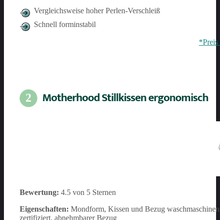
Vergleichsweise hoher Perlen-Verschleiß
Schnell forminstabil
*Preis
Motherhood Stillkissen ergonomisch
2
Bewertung:
4.5 von 5 Sternen
Eigenschaften:
Mondform, Kissen und Bezug waschmaschinengee
zertifiziert, abnehmbarer Bezug