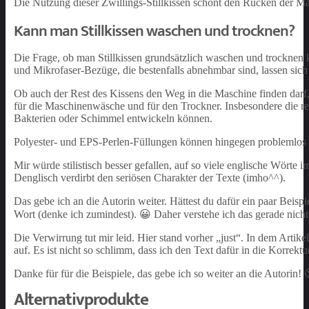
Die Nutzung dieser Zwillings-Stillkissen schont den Rücken der Mam
Kann man Stillkissen waschen und trocknen?
Die Frage, ob man Stillkissen grundsätzlich waschen und trocknen k
und Mikrofaser-Bezüge, die bestenfalls abnehmbar sind, lassen sic
Ob auch der Rest des Kissens den Weg in die Maschine finden darf, 
für die Maschinenwäsche und für den Trockner. Insbesondere die re
Bakterien oder Schimmel entwickeln können.
Polyester- und EPS-Perlen-Füllungen können hingegen problemlos 
Mir würde stilistisch besser gefallen, auf so viele englische Wörte 
Denglisch verdirbt den seriösen Charakter der Texte (imho^^).
Das gebe ich an die Autorin weiter. Hättest du dafür ein paar Beispi
Wort (denke ich zumindest). 😀 Daher verstehe ich das gerade nicht
Die Verwirrung tut mir leid. Hier stand vorher „just“. In dem Artik
auf. Es ist nicht so schlimm, dass ich den Text dafür in die Korre
Danke für für die Beispiele, das gebe ich so weiter an die Autorin! 
Alternativprodukte