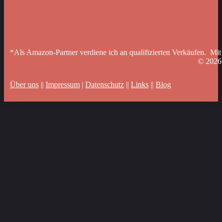
*Als Amazon-Partner verdiene ich an qualifizierten Verkäufen. Mit
© 202
Über uns
||
Impressum
|
Datenschutz
||
Links
||
Blog