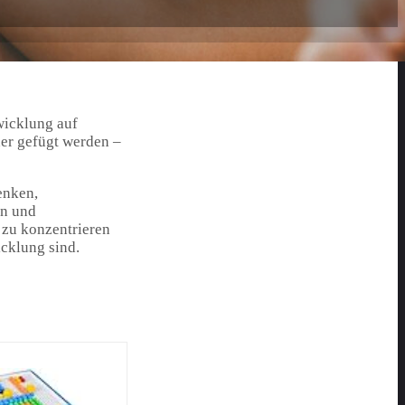
wicklung auf
er gefügt werden –
enken,
on und
 zu konzentrieren
icklung sind.