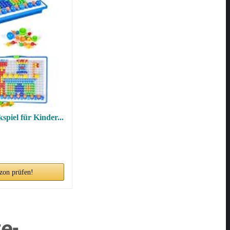
iel für Kinder...
zon prüfen!
e-