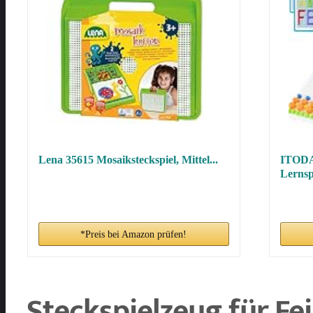
Lena 35615 Mosaiksteckspiel, Mittel...
ITODA 
Lernsp
*Preis bei Amazon prüfen!
Steckspielzeug für F