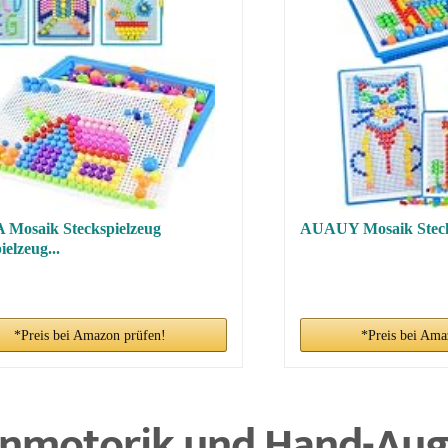
Mosaik Steckspielzeug
AUAUY Mosaik Stecksp
ielzeug...
*Preis bei Amazon prüfen!
*Preis bei Ama
einmotorik und Hand-Aug