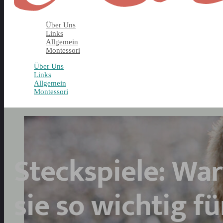
Über Uns
Links
Allgemein
Montessori
Über Uns
Links
Allgemein
Montessori
Steckspiele: Wa
sie so wichtig fü