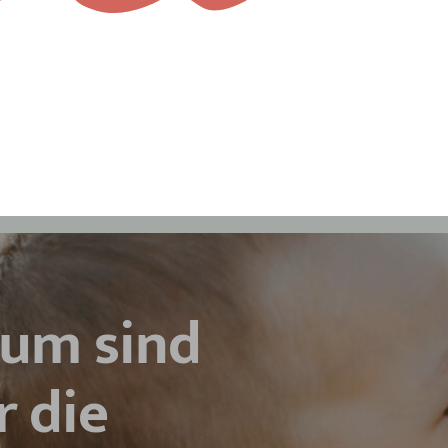
rum sind
r die