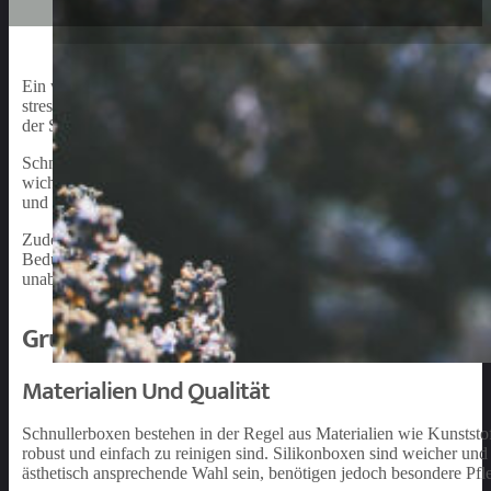
Ein wichtiger Aspekt bei der Betreuung und Pflege von Babys ist d
stressfrei zu gestalten, ist die Verwendung von Schnullerboxen. S
der Schnuller, die zur Beruhigung der Kleinen verwendet werden.
Schnuller sind unverzichtbare Accessoires für Babys, sie helfen, da
wichtiger ist es, dass sie hygienisch und ordentlich aufbewahrt wer
und sie schnell und bequem zur Hand zu haben, wenn sie benötigt 
Zudem sind Schnullerboxen in verschiedenen Materialien, Größen un
Bedürfnissen gerecht zu werden. Mit der richtigen Schnullerbox könne
unabhängig davon, ob sie zu Hause oder unterwegs sind.
Grundlagen Der Schnullerbox
Materialien Und Qualität
Schnullerboxen bestehen in der Regel aus Materialien wie Kunststoff,
robust und einfach zu reinigen sind. Silikonboxen sind weicher und
ästhetisch ansprechende Wahl sein, benötigen jedoch besondere Pfleg