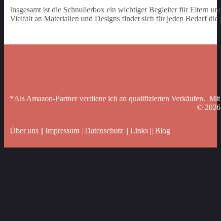
Insgesamt ist die Schnullerbox ein wichtiger Begleiter für Eltern un
Vielfalt an Materialien und Designs findet sich für jeden Bedarf di
*Als Amazon-Partner verdiene ich an qualifizierten Verkäufen. Mit
© 202
Über uns
||
Impressum
|
Datenschutz
||
Links
||
Blog