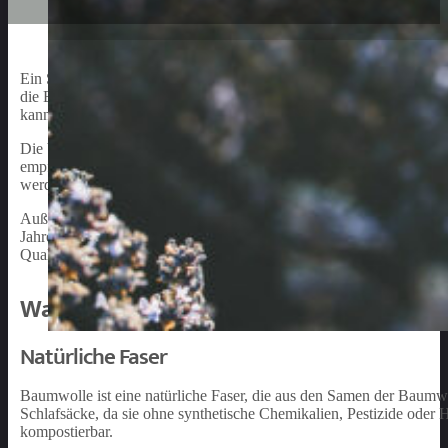
Ein Schlafsack aus Baumwolle für Babys ist ein unverzichtbares Acce
die Entwicklung und das Wohlbefinden des Babys von großer Bedeu
kann ein Baumwollschlafsack dabei helfen, für eine angenehme und
Die Verwendung von 100% natürlicher Baumwolle ist ein großer Vort
empfindliche Haut, und ein Baumwollschlafsack hilft, Reizungen un
werden können.
Außerdem sind Baumwollschlafsäcke praktisch, weil sie in verschied
Jahreszeit und jeden Bedarf den passenden Schlafsack gibt. Zudem
Qualität.
Warum Baumwolle Für Baby Schlafsäcke
Natürliche Faser
Baumwolle ist eine natürliche Faser, die aus den Samen der Baumw
Schlafsäcke, da sie ohne synthetische Chemikalien, Pestizide ode
kompostierbar.