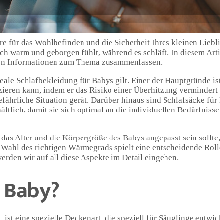
re für das Wohlbefinden und die Sicherheit Ihres kleinen Liebli
ich warm und geborgen fühlt, während es schläft. In diesem Art
igen Informationen zum Thema zusammenfassen.
ale Schlafbekleidung für Babys gilt. Einer der Hauptgründe ist
zieren kann, indem er das Risiko einer Überhitzung vermindert 
efährliche Situation gerät. Darüber hinaus sind Schlafsäcke für
ltlich, damit sie sich optimal an die individuellen Bedürfniss
 das Alter und die Körpergröße des Babys angepasst sein sollte,
 Wahl des richtigen Wärmegrads spielt eine entscheidende Roll
werden wir auf all diese Aspekte im Detail eingehen.
k Baby?
st eine spezielle Deckenart, die speziell für Säuglinge entwick