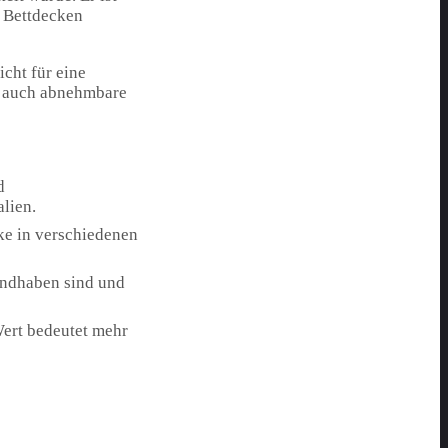
n Bettdecken
cht für eine
n auch abnehmbare
d
lien.
cke in verschiedenen
handhaben sind und
ert bedeutet mehr