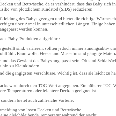
ecken und Bettwäsche, da er verhindert, dass das Baby sich i
Risiko von plötzlichem Kindstod (SIDS) reduzieren.
fkleidung des Babys gezogen und bietet die richtige Wärmeschi
erfügen über Ärmel in unterschiedlichen Längen. Einige habe
 angepasst werden können.
sack-Baby-Produkten aufgeführt:
rgestellt sind, variieren, sollten jedoch immer atmungsaktiv un
wohlfühlt. Baumwolle, Fleece und Musselin sind gängige Materia
er und das Gewicht des Babys angepasst sein. Oft sind Schlafsä
 hin zu Kleinkindern.
d die gängigsten Verschlüsse. Wichtig ist, dass sie leicht zu 
sacks wird durch den TOG-Wert angegeben. Ein höherer TOG-W
re Temperaturen oder leichtere Decken geeignet ist.
 sondern bietet auch zahlreiche Vorteile:
Vermeidung von losen Decken und Bettwäsche.
 eine gleichbleibende Temperatur während der Nacht.