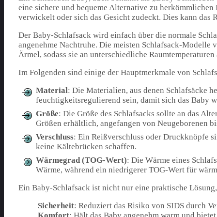
eine sichere und bequeme Alternative zu herkömmlichen D
verwickelt oder sich das Gesicht zudeckt. Dies kann das 
Der Baby-Schlafsack wird einfach über die normale Schla
angenehme Nachtruhe. Die meisten Schlafsack-Modelle v
Ärmel, sodass sie an unterschiedliche Raumtemperaturen
Im Folgenden sind einige der Hauptmerkmale von Schlaf
Material
: Die Materialien, aus denen Schlafsäcke he
feuchtigkeitsregulierend sein, damit sich das Baby 
Größe
: Die Größe des Schlafsacks sollte an das Alt
Größen erhältlich, angefangen von Neugeborenen bis
Verschluss
: Ein Reißverschluss oder Druckknöpfe sin
keine Kältebrücken schaffen.
Wärmegrad (TOG-Wert)
: Die Wärme eines Schlaf
Wärme, während ein niedrigerer TOG-Wert für wärme
Ein Baby-Schlafsack ist nicht nur eine praktische Lösung,
Sicherheit
: Reduziert das Risiko von SIDS durch 
Komfort
: Hält das Baby angenehm warm und bietet