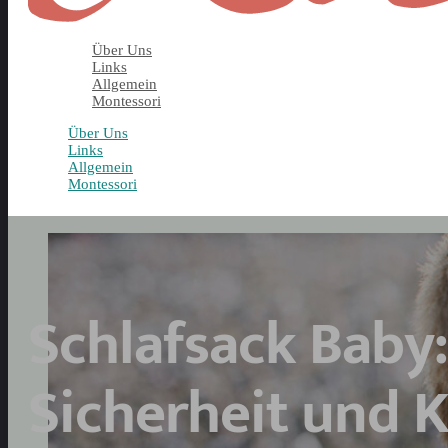
Über Uns
Links
Allgemein
Montessori
Über Uns
Links
Allgemein
Montessori
Schlafsack Baby:
Sicherheit und 