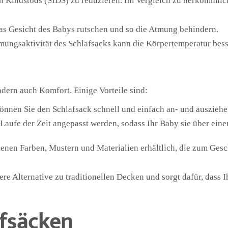
hen Kindstods (SIDS) zu reduzieren. Im Vergleich zu herkömmli
as Gesicht des Babys rutschen und so die Atmung behindern.
mungsaktivität des Schlafsacks kann die Körpertemperatur bess
ndern auch Komfort. Einige Vorteile sind:
nnen Sie den Schlafsack schnell und einfach an- und ausziehe
aufe der Zeit angepasst werden, sodass Ihr Baby sie über eine
denen Farben, Mustern und Materialien erhältlich, die zum Ges
re Alternative zu traditionellen Decken und sorgt dafür, dass I
fsäcken