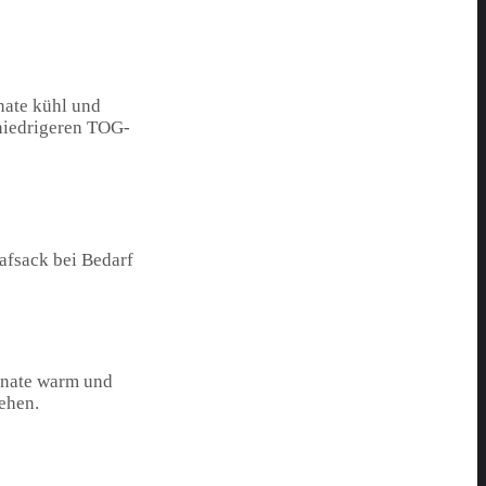
nate kühl und
 niedrigeren TOG-
afsack bei Bedarf
onate warm und
ehen.