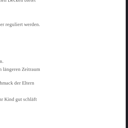
chen Decken bietet
er reguliert werden.
n.
n längeren Zeitraum
chmack der Eltern
hr Kind gut schläft