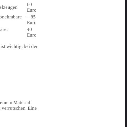
60
ielzeugen
Euro
 abnehmbare
– 85
Euro
arer
40
Euro
st wichtig, bei der
s einem Material
u verrutschen. Eine