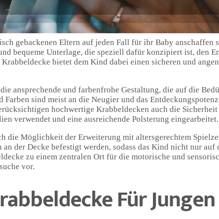
ch gebackenen Eltern auf jeden Fall für ihr Baby anschaffen so
nd bequeme Unterlage, die speziell dafür konzipiert ist, den 
e Krabbeldecke bietet dem Kind dabei einen sicheren und ang
die ansprechende und farbenfrohe Gestaltung, die auf die Bedü
nd Farben sind meist an die Neugier und das Entdeckungspotenz
berücksichtigen hochwertige Krabbeldecken auch die Sicherheit
lien verwendet und eine ausreichende Polsterung eingearbeitet.
h die Möglichkeit der Erweiterung mit altersgerechtem Spielze
 an der Decke befestigt werden, sodass das Kind nicht nur auf 
eldecke zu einem zentralen Ort für die motorische und sensori
suche vor.
Krabbeldecke Für Jungen