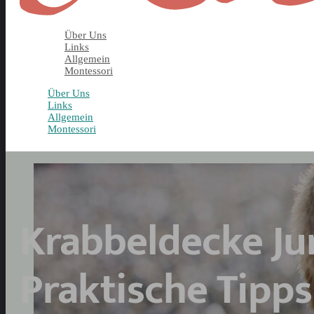
Über Uns
Links
Allgemein
Montessori
Über Uns
Links
Allgemein
Montessori
Krabbeldecke Ju
Praktische Tipps