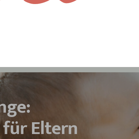
nge:
 für Eltern