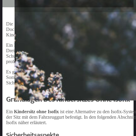
Die Sicherheit unserer Kleinsten hat oberste Priorität, insbesonder
Doch in vielen Fällen sind die Fahrzeuge nicht mit dem sogenannten
Kindersitzes im Fahrzeug ermöglicht. Für diesen Fall gibt es jedoch 
Ein Kindersitz ohne Isofix bietet dennoch einen effektiven Schutz 
Dreipunktgurts befestigt und bietet somit ausreichend Sicherheit. Di
Schutzwirkung zu gewährleisten. Daher sollten Eltern stets auf die 
professionelle Beratung in Anspruch nehmen.
Es gibt eine Vielzahl von Modellen und Herstellern von Kindersitze
Somit sollte sich für jede Familie ein passendes Modell finden lass
Sicherheitsstandards und mögliche Testsieger zu informieren. Nur so
Grundlagen Des Kindersitzes Ohne Isofix
Ein
Kindersitz ohne Isofix
ist eine Alternative zu den Isofix-Syste
der Sitz mit dem Fahrzeuggurt befestigt. In den folgenden Abschnit
Isofix näher erläutert.
Sicherheitsaspekte