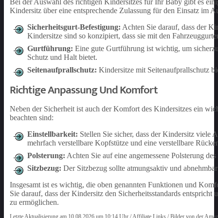
Bei der Auswahl des richtigen Kindersitzes für Ihr Baby gibt es ei
Kindersitz über eine entsprechende Zulassung für den Einsatz im
Sicherheitsgurt-Befestigung:
Achten Sie darauf, dass der Ki
Kindersitze sind so konzipiert, dass sie mit den Fahrzeuggurt
Gurtführung:
Eine gute Gurtführung ist wichtig, um sicherzu
Schutz und Halt bietet.
Seitenaufprallschutz:
Kindersitze mit Seitenaufprallschutz bie
Richtige Anpassung Und Komfort
Neben der Sicherheit ist auch der Komfort des Kindersitzes ein wic
beachten sind:
Einstellbarkeit:
Stellen Sie sicher, dass der Kindersitz viel
mehrfach verstellbare Kopfstütze und eine verstellbare Rücke
Polsterung:
Achten Sie auf eine angemessene Polsterung des S
Sitzbezug:
Der Sitzbezug sollte atmungsaktiv und abnehmbar 
Insgesamt ist es wichtig, die oben genannten Funktionen und Komf
Sie darauf, dass der Kindersitz den Sicherheitsstandards entsprich
zu ermöglichen.
Letzte Aktualisierung am 10.08.2026 um 10:14 Uhr / Affiliate Links / Bilder von der Ama