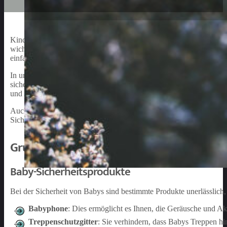
Kindersicherung ist ein wesentlicher Aspekt, wenn es um die Sicher
wichtig, sie vor möglichen Gefahren zu schützen. Diese Gefahren
einfache, aber effektive Methoden können Eltern ihre Kinder vor 
In unserem Artikel werden verschiedene Aspekte der Kindersicher
sichern können. Dazu gehören zum Beispiel das Sichern von Steck
und Fenstern. Durch das Ergreifen dieser Maßnahmen kann das Risik
Auch die Bedeutung von kindersicheren Produkten wie Autositzen, 
Sicherheitsstandards erfüllen, um einen optimalen Schutz für Ihr Ba
Grundlagen der Kindersicherung
Baby-Sicherheitsprodukte
Bei der Sicherheit von Babys sind bestimmte Produkte unerlässlich
Babyphone
: Dies ermöglicht es Ihnen, die Geräusche und Ak
Treppenschutzgitter
: Sie verhindern, dass Babys Treppen hi