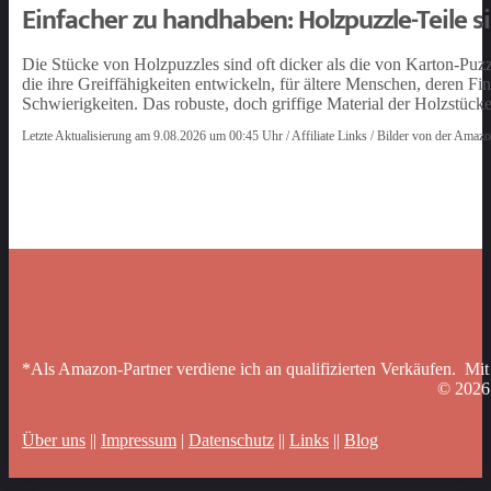
Einfacher zu handhaben: Holzpuzzle-Teile si
Die Stücke von Holzpuzzles sind oft dicker als die von Karton-Puzzl
die ihre Greiffähigkeiten entwickeln, für ältere Menschen, deren Fi
Schwierigkeiten. Das robuste, doch griffige Material der Holzstück
Letzte Aktualisierung am 9.08.2026 um 00:45 Uhr / Affiliate Links / Bilder von der Amaz
*Als Amazon-Partner verdiene ich an qualifizierten Verkäufen. Mit
© 202
Über uns
||
Impressum
|
Datenschutz
||
Links
||
Blog