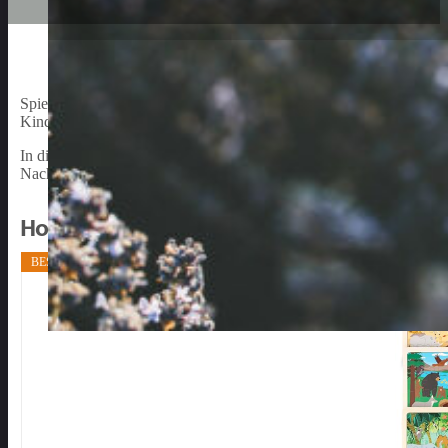
Spielen und Lernen gehen Hand in Hand und Puzzles haben sich als
Kindern erwiesen. Es gibt verschiedene Arten von Puzzles auf dem
In dieser Betrachtung möchten wir auf die vielen Gründe eingehen
Nachhaltigkeit, Sicherheit und pädagogischen Wert sind nur einige 
Holzpuzzle Bestenliste
BESTSELLER NR. 1