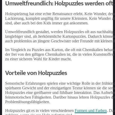
Umweltfreundlich: Holzpuzzles werden oft
Holzspielzeug hat eine echte Renaissance erlebt. Kein Wunder, denn e
Lackierung, komplett ungiftig für unsere Kleinsten. Kein Wunder a
sind, aber auch bei den Kids immer gut ankommen.
Umweltfreundlich gestaltet, werden Holzpuzzles oft aus nachhaltig g
langlebiger sind, als herkömmliche Kartonpuzzles. Dadurch können S
auch problemlos an jüngere Geschwister oder Freunde mit kleinen 
Im Vergleich zu Puzzles aus Karton, die oft mit Chemikalien behandel
der frei von den giftigen Chemikalien ist, die in vielen Kunststoff
zu einer sicheren Wahl für Kinder macht.
Vorteile von Holzpuzzles
Sensorische Erfahrungen spielen eine wichtige Rolle in der frühkin
spürbaren Gewicht und der einzigartigen Textur können sie die sens
Holzpuzzles eine greifbarere und fühlbare Interaktion. Das Aufneh
feinmotorischen Fähigkeiten. Darüber hinaus lehren Holzpuzzles d
Problemlösungsfähigkeiten.
Holzpuzzles git es in vielen verschiedenen
Formen und Farben
. Da