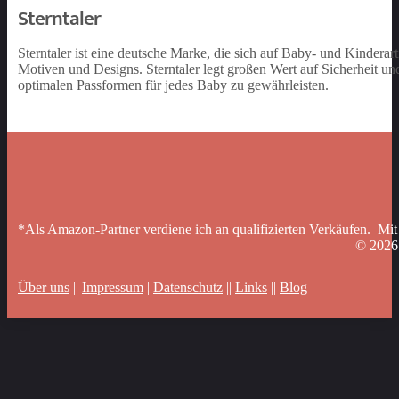
Sterntaler
Sterntaler ist eine deutsche Marke, die sich auf Baby- und Kinderart
Motiven und Designs. Sterntaler legt großen Wert auf Sicherheit un
optimalen Passformen für jedes Baby zu gewährleisten.
*Als Amazon-Partner verdiene ich an qualifizierten Verkäufen. Mit
© 202
Über uns
||
Impressum
|
Datenschutz
||
Links
||
Blog