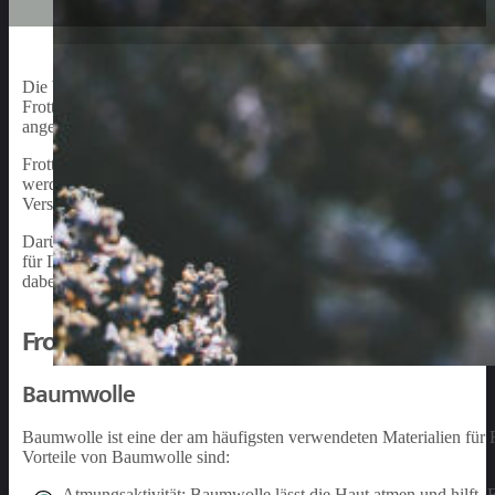
Die Wahl der richtigen Schlafbekleidung für Ihr Baby ist entsche
Frottee-Schlafanzüge sind eine ideale Wahl für Babys, da sie sowoh
angenehm auf der empfindlichen Haut Ihres Kindes an und sorgt daf
Frottee-Schlafanzüge für Babys gibt es in verschiedenen Ausführun
werden. Zu den gängigen Varianten zählen Einteiler mit Füßen oder
Verschlussmöglichkeiten wie Druckknöpfe, Reißverschlüsse oder Kl
Darüber hinaus gibt es Frottee-Schlafanzüge in verschiedenen Desi
für Ihr Baby einen Schlafanzug finden, der nicht nur bequem und ku
dabei auch auf die richtige Größe, damit Ihr Baby ausreichend Bew
Frottee Schlafanzug Baby: Materialien
Baumwolle
Baumwolle ist eine der am häufigsten verwendeten Materialien für 
Vorteile von Baumwolle sind:
Atmungsaktivität: Baumwolle lässt die Haut atmen und hilft, F