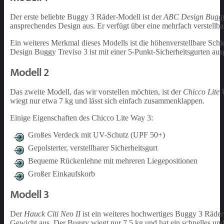
Der erste beliebte Buggy 3 Räder-Modell ist der
ABC Design Buggy
ansprechendes Design aus. Er verfügt über eine mehrfach verstellbar
Ein weiteres Merkmal dieses Modells ist die höhenverstellbare Schie
Design Buggy Treviso 3 ist mit einer 5-Punkt-Sicherheitsgurten aus
Modell 2
Das zweite Modell, das wir vorstellen möchten, ist der
Chicco Lite 
wiegt nur etwa 7 kg und lässt sich einfach zusammenklappen.
Einige Eigenschaften des Chicco Lite Way 3:
Großes Verdeck mit UV-Schutz (UPF 50+)
Gepolsterter, verstellbarer Sicherheitsgurt
Bequeme Rückenlehne mit mehreren Liegepositionen
Großer Einkaufskorb
Modell 3
Der
Hauck Citi Neo II
ist ein weiteres hochwertiges Buggy 3 Räder-
Gewicht aus. Der Buggy wiegt nur 7,5 kg und hat ein schnelles und