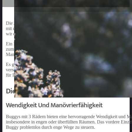
Die Anschaffung eines Buggy 3 Räder ist eine wichtige Entscheidun
mit drei Rädern, der als leichter und wendiger Begleiter im Alltag 
wir einen genauen Blick auf den Buggy 3 Räder und geben Ihnen nüt
Ein Buggy 3 Räder zeichnet sich im Vergleich zu klassischen Kin
zum idealen Begleiter beim Einkaufen, auf dem Spielplatz oder bei 
Manövrierfähigkeit und ein angenehmeres Fahrgefühl.
Es gibt viele verschiedene Modelle und Hersteller von Buggy 3 Räder
verschiedenen Möglichkeiten und Funktionen zu informieren. Acht
für Ihr Kind, die Qualität der Materialien und die einfache Hand
Die Vorteile Von Buggy 3 Räder
Wendigkeit Und Manövrierfähigkeit
Buggys mit 3 Rädern bieten eine hervorragende Wendigkeit und Manöv
insbesondere in engen oder überfüllten Räumen. Das vordere Einzel
Buggy problemlos durch enge Wege zu steuern.