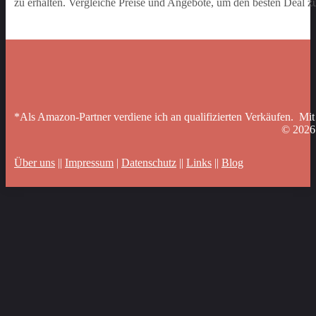
zu erhalten. Vergleiche Preise und Angebote, um den besten Deal zu
*Als Amazon-Partner verdiene ich an qualifizierten Verkäufen. Mit
© 202
Über uns
||
Impressum
|
Datenschutz
||
Links
||
Blog