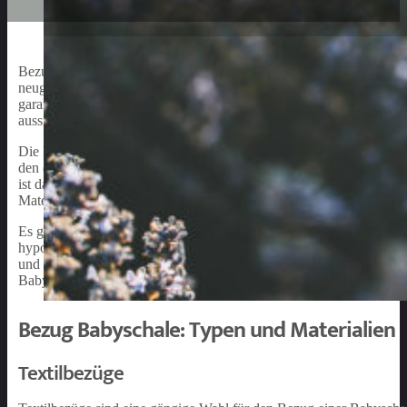
Bezug Babyschale ist ein wichtiger Aspekt für Eltern, die Sicherhei
neugeborene und Kleinkinder entwickelt und bietet einen sicheren 
garantiert man nicht nur die Sauberkeit und Langlebigkeit der Baby
aussieht.
Die Babyschale wird in der Regel in Autos verwendet, um Babys wäh
den optimalen Schutz für das Baby zu bieten und gleichzeitig Komf
ist das äußere Material, das sowohl Schutz- als auch Komfortfunkti
Materialien bestehen, um den Bedürfnissen der Eltern gerecht zu w
Es gibt verschiedene Materialien und Designs, aus denen Bezüge f
hypoallergenen Stoffen gefertigt, die ideal für empfindliche Babyh
und bieten zusätzlichen Schutz für die Babyschale. Durch das rich
Babyschale treffen, der sowohl praktisch als auch ästhetisch ansprec
Bezug Babyschale: Typen und Materialien
Textilbezüge