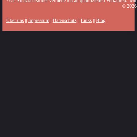
*Als Amazon-Partner verdiene ich an qualifizierten Verkäufen. Mit
© 202
Über uns
||
Impressum
|
Datenschutz
||
Links
||
Blog