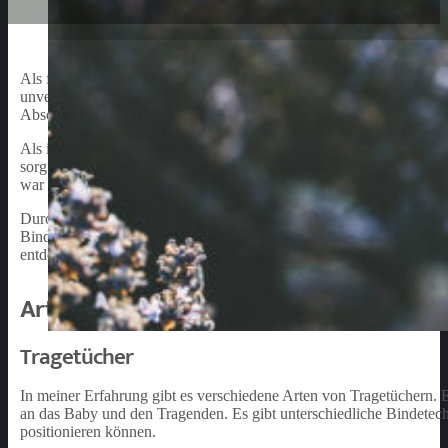
Als frischgebackene Eltern ist es für mich entscheidend, dass mein 
unverzichtbares Accessoire für Eltern, die Wert darauf legen, die 
Abschnitten teile ich meine Erfahrungen und Einsichten rund um d
Als ich mich auf die Suche nach der idealen Babytragetasche gema
sorgfältiger Recherche und dem Ausprobieren mehrerer Tragesystem
war dabei, die Sicherheit des Kindes, die Ergonomie sowie das le
Durch das regelmäßige Tragen meines Babys in einer Babytragetasche 
Bindung zwischen uns stärkt. Es fördert das Vertrauen des Kindes 
entdecken.
Arten von Babytragetaschen
Tragetücher
In meiner Erfahrung gibt es verschiedene Arten von Tragetüchern. Ei
an das Baby und den Tragenden. Es gibt unterschiedliche Bindetec
positionieren können.