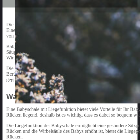
Die Sicherheit Ihres Babys hat oberste Priorität beim Autofahren.
Eine der bevorzugten Varianten sind Babyschalen mit Liegefunktion
von Babyschale kann nicht nur im Auto, sondern auch außerhalb d
Babyschalen mit Liegefunktion bieten den Vorteil, dass sie eine e
Säuglinge. Dank der Liegeposition wird ein flacher Rücken und eine
Wirbelsäule und des Hüftgelenks essentiell ist. Darüber hinaus erm
Die Auswahl der richtigen Babyschale mit Liegefunktion sollte auf 
Berücksichtigung von Faktoren wie Komfort, Sicherheit, Preis un
gegebenenfalls die Einholung von Expertenrat, wird es Ihnen geling
Warum Eine Babyschale Mit Liegefunktion 
Eine Babyschale mit Liegefunktion bietet viele Vorteile für Ihr Bab
Rücken liegend, deshalb ist es wichtig, dass es dabei so bequem wie
Die Liegefunktion der Babyschale ermöglicht eine gesündere Sitzpos
Rücken und die Wirbelsäule des Babys erhöht ist, bietet die Liegep
Rücken.