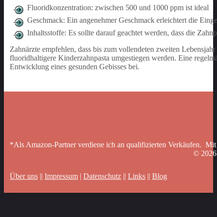
Fluoridkonzentration: zwischen 500 und 1000 ppm ist ideal
Geschmack: Ein angenehmer Geschmack erleichtert die Ein
Inhaltsstoffe: Es sollte darauf geachtet werden, dass die Zah
Zahnärzte empfehlen, dass bis zum vollendeten zweiten Lebensjahr
fluoridhaltigere Kinderzahnpasta umgestiegen werden. Eine regelm
Entwicklung eines gesunden Gebisses bei.
*Als Amazon-Partner verdiene ich an qualifizierten Verkäufen. Mit
© 202
Über uns
||
Impressum
|
Datenschutz
||
Links
||
Blog