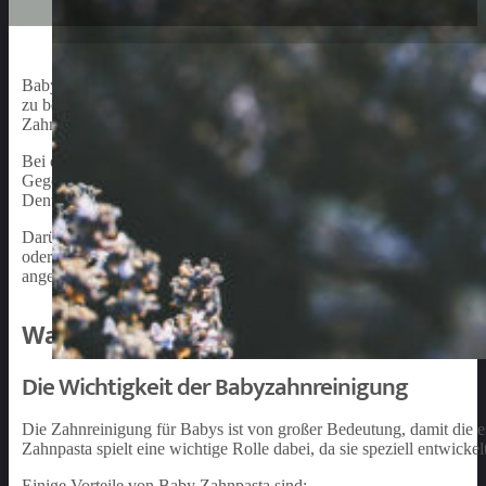
Baby Zahnpasta ist ein wichtiger Bestandteil der täglichen Pflege
zu beginnen, um die Zahngesundheit und das Wohlbefinden Ihres Ki
Zahnpasta beschäftigen und auf ihre speziellen Eigenschaften einge
Bei der Auswahl einer Zahnpasta für Ihr Baby ist es unerlässlich, a
Gegensatz zur Erwachsenenzahnpasta einen niedrigen Fluoridgehalt
Dentalfluorose führen kann, einer Veränderung des Zahnschmelzes.
Darüber hinaus sollte Baby Zahnpasta keine schädlichen Chemikali
oder Nebenwirkungen zu minimieren. Eine milde Formulierung und
angenehm wie möglich zu gestalten und eine gute Routine zu etabli
Warum Baby Zahnpasta
Die Wichtigkeit der Babyzahnreinigung
Die Zahnreinigung für Babys ist von großer Bedeutung, damit die 
Zahnpasta spielt eine wichtige Rolle dabei, da sie speziell entwick
Einige Vorteile von Baby Zahnpasta sind: