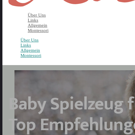
Über Uns
Links
Allgemein
Montessori
Über Uns
Links
Allgemein
Montessori
Baby Spielzeug f
Top Empfehlung