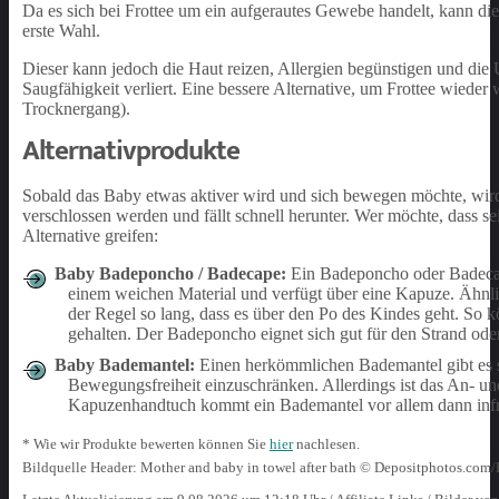
Da es sich bei Frottee um ein aufgerautes Gewebe handelt, kann dies
erste Wahl.
Dieser kann jedoch die Haut reizen, Allergien begünstigen und die 
Saugfähigkeit verliert. Eine bessere Alternative, um Frottee wiede
Trocknergang).
Alternativprodukte
Sobald das Baby etwas aktiver wird und sich bewegen möchte, wi
verschlossen werden und fällt schnell herunter. Wer möchte, dass 
Alternative greifen:
Baby Badeponcho / Badecape:
Ein Badeponcho oder Badecap
einem weichen Material und verfügt über eine Kapuze. Ähnlich
der Regel so lang, dass es über den Po des Kindes geht. So
gehalten. Der Badeponcho eignet sich gut für den Strand o
Baby Bademantel:
Einen herkömmlichen Bademantel gibt es sc
Bewegungsfreiheit einzuschränken. Allerdings ist das An- un
Kapuzenhandtuch kommt ein Bademantel vor allem dann infra
* Wie wir Produkte bewerten können Sie
hier
nachlesen.
Bildquelle Header: Mother and baby in towel after bath © Depositphotos.co