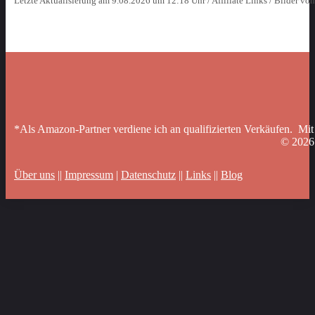
Letzte Aktualisierung am 9.08.2026 um 12:18 Uhr / Affiliate Links / Bilder vo
*Als Amazon-Partner verdiene ich an qualifizierten Verkäufen. Mit
© 202
Über uns
||
Impressum
|
Datenschutz
||
Links
||
Blog